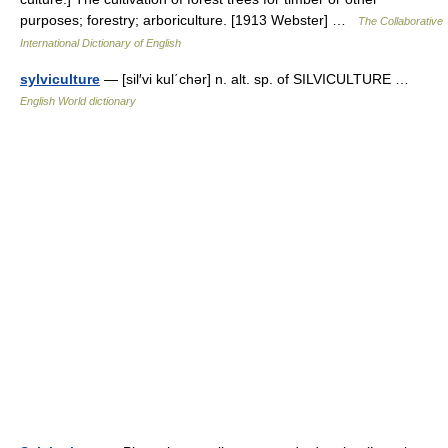
purposes; forestry; arboriculture. [1913 Webster] …
The Collaborative
International Dictionary of English
sylviculture
— [sil′vi kul΄chər] n. alt. sp. of SILVICULTURE …
English World dictionary