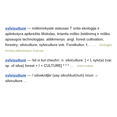
sylviculture
— miškininkystė statusas T sritis ekologija ir
aplinkotyra apibrėžtis Mokslas, tiriantis miško želdinimą ir miško
apsaugos technologijas. atitikmenys: angl. forest cultivation;
forestry; silviculture; sylviculture vok. Forstkultur, f;… …
Ekologijos
terminų aiškinamasis žodynas
sylviculture
— /sil vi kul cheuhr/, n. silviculture. [ < L sylv(a) (var.
sp. of silva) forest + I + CULTURE] * * * …
Universalium
sylviculture
— /ˈsɪlvəkʌltʃə/ (say silvuhkulchuh) noun →
silviculture …