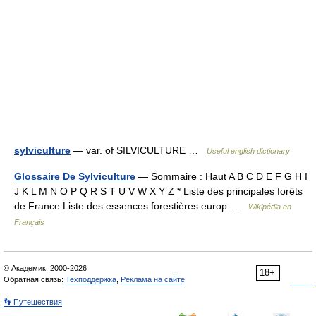
sylviculture
— var. of SILVICULTURE …
Useful english dictionary
Glossaire De Sylviculture
— Sommaire : Haut A B C D E F G H I
J K L M N O P Q R S T U V W X Y Z * Liste des principales forêts
de France Liste des essences forestières europ …
Wikipédia en
Français
© Академик, 2000-2026
18+
Обратная связь:
Техподдержка
,
Реклама на сайте
👣 Путешествия