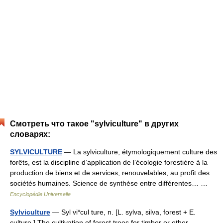
Смотреть что такое "sylviculture" в других
словарях:
SYLVICULTURE
— La sylviculture, étymologiquement culture des
forêts, est la discipline d’application de l’écologie forestière à la
production de biens et de services, renouvelables, au profit des
sociétés humaines. Science de synthèse entre différentes… …
Encyclopédie Universelle
Sylviculture
— Syl vi*cul ture, n. [L. sylva, silva, forest + E.
culture.] The cultivation of forest trees for timber or other